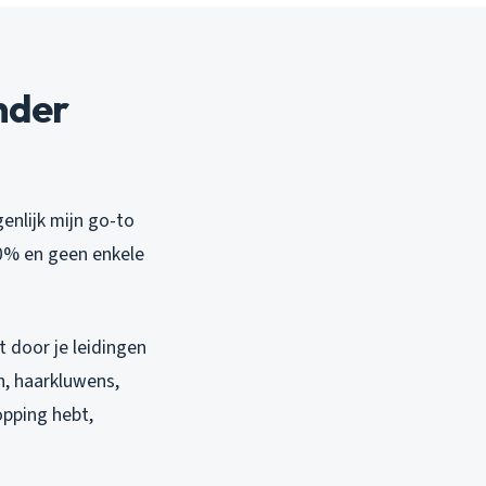
nder
enlijk mijn go-to
0% en geen enkele
t door je leidingen
n, haarkluwens,
opping hebt,