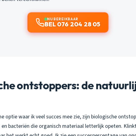
NU BEREIKBAAR
BEL 076 204 28 05
che ontstoppers: de natuurli
 optie waar ik veel succes mee zie, zijn biologische ontsto
n bacteriën die organisch materiaal letterlijk opeten. Klink
ar het werkt echt goed. Ik zie een succespercentage van on