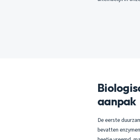
Biologis
aanpak
De eerste duurzame
bevatten enzymen e
beetje vreemd, ma