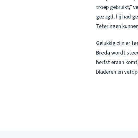
troep gebruikt,” v
gezegd, hij had ge
Teteringen kunnen 
Gelukkig zijn er t
Breda
wordt steed
herfst eraan komt
bladeren en vetop