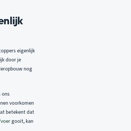
nlijk
oppers eigenlijk
ijk door je
wederopbouw nog
s ons
kunnen voorkomen
Dat betekent dat
fvoer
gooit, kan