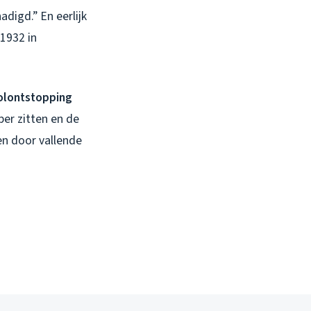
adigd.” En eerlijk
 1932 in
oolontstopping
ber zitten en de
en door vallende