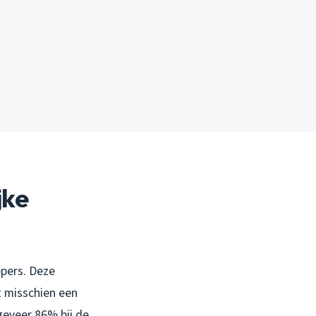
jke
ppers. Deze
t misschien een
geveer 86% bij de