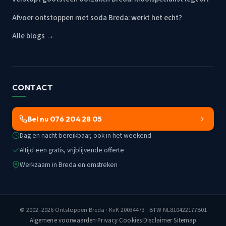
Afvoer ontstoppen met soda Breda: werkt het echt?
Alle blogs →
CONTACT
Bel nu 076 204 28 05
Dag en nacht bereikbaar, ook in het weekend
Altijd een gratis, vrijblijvende offerte
Werkzaam in Breda en omstreken
© 2002–2026
Ontstoppen Breda
· KvK 20034473 · BTW NL810422177B01
Algemene voorwaarden
·
Privacy
·
Cookies
·
Disclaimer
·
Sitemap