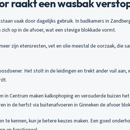
r raakt een wasbak versto
staan vaak door dagelijks gebruik. In badkamers in Zandber
zich op in de afvoer, wat een stevige blokkade vormt.
meer zijn etensresten, vet en olie meestal de oorzaak, die 
oosdoener. Het stolt in de leidingen en trekt ander vuil aan
rdt.
n in Centrum maken kalkophoping en verouderde buizen het
n in de herfst via buitenafvoeren in Ginneken de afvoer blo
n te kennen, kun je betere keuzes maken. Een goed onderh
on en functioneel.