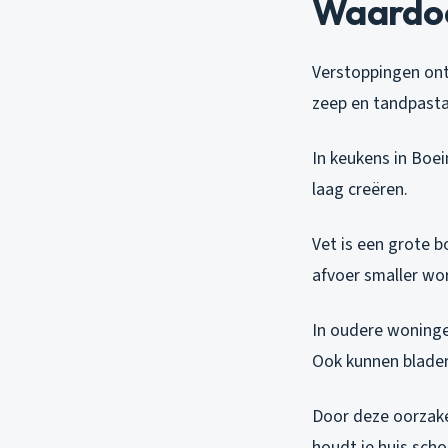
Waardoo
Verstoppingen ont
zeep en tandpasta 
In keukens in Boei
laag creëren.
Vet is een grote b
afvoer smaller wo
In oudere woninge
Ook kunnen bladere
Door deze oorzake
houdt je huis scho