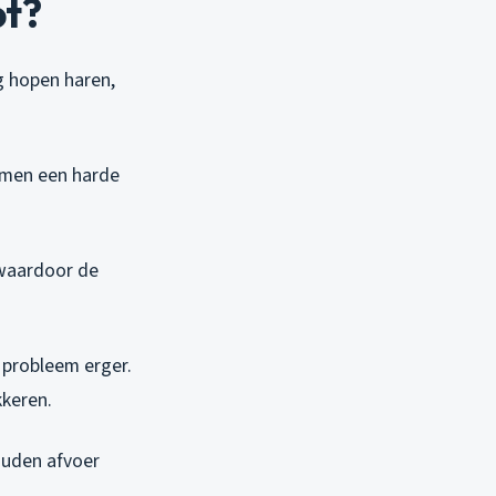
pt?
g hopen haren,
samen een harde
, waardoor de
 probleem erger.
kkeren.
ouden afvoer