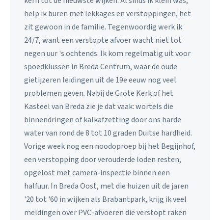
kern tot de nieuwste wijken. Al sinds ik klein was,
help ik buren met lekkages en verstoppingen, het
zit gewoon in de familie. Tegenwoordig werk ik
24/7, want een verstopte afvoer wacht niet tot
negen uur 's ochtends. Ik kom regelmatig uit voor
spoedklussen in Breda Centrum, waar de oude
gietijzeren leidingen uit de 19e eeuw nog veel
problemen geven. Nabij de Grote Kerk of het
Kasteel van Breda zie je dat vaak: wortels die
binnendringen of kalkafzetting door ons harde
water van rond de 8 tot 10 graden Duitse hardheid.
Vorige week nog een noodoproep bij het Begijnhof,
een verstopping door verouderde loden resten,
opgelost met camera-inspectie binnen een
halfuur. In Breda Oost, met die huizen uit de jaren
'20 tot '60 in wijken als Brabantpark, krijg ik veel
meldingen over PVC-afvoeren die verstopt raken