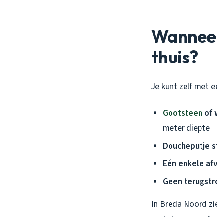
Wanneer 
thuis?
Je kunt zelf met e
Gootsteen
of 
meter diepte
Doucheputje s
Eén enkele af
Geen terugst
In Breda Noord zi