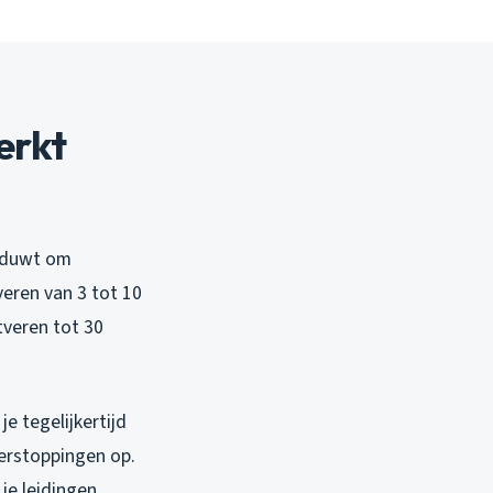
erkt
ng duwt om
eren van 3 tot 10
tveren tot 30
e tegelijkertijd
verstoppingen op.
je leidingen