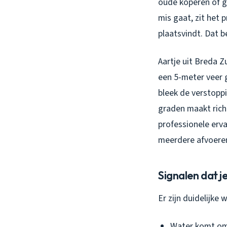
oude koperen of g
mis gaat, zit het 
plaatsvindt. Dat b
Aartje uit Breda 
een 5-meter veer 
bleek de verstoppi
graden maakt rich
professionele erv
meerdere afvoeren 
Signalen dat je
Er zijn duidelijk
Water komt omh