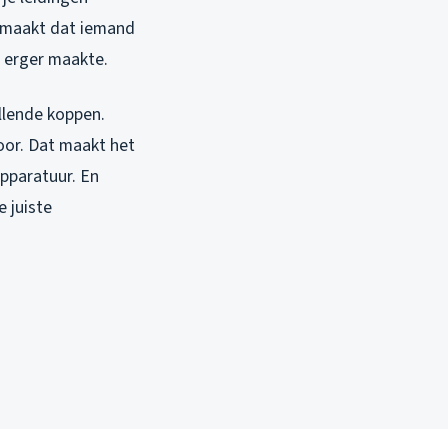
gemaakt dat iemand
r erger maakte.
llende koppen.
oor. Dat maakt het
pparatuur. En
e juiste