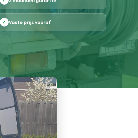
✓
2 maanden garantie
✓
Vaste prijs vooraf