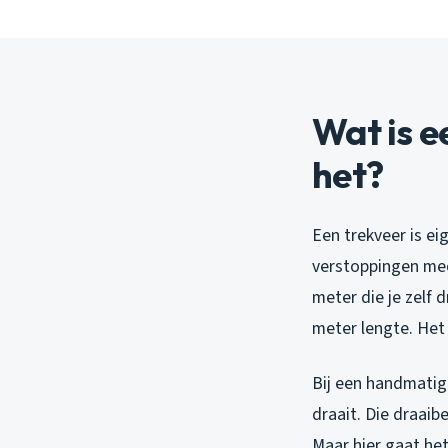
Wat is e
het?
Een trekveer is eig
verstoppingen mec
meter die je zelf 
meter lengte. Het 
Bij een handmatige
draait. Die draai
Maar hier gaat het