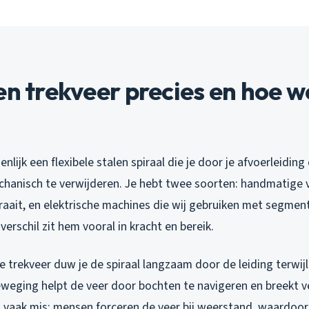
en trekveer precies en hoe w
enlijk een flexibele stalen spiraal die je door je afvoerleidi
hanisch te verwijderen. Je hebt twee soorten: handmatige v
draait, en elektrische machines die wij gebruiken met segmen
verschil zit hem vooral in kracht en bereik.
 trekveer duw je de spiraal langzaam door de leiding terwijl j
beweging helpt de veer door bochten te navigeren en breekt 
 vaak mis: mensen forceren de veer bij weerstand, waardoor 