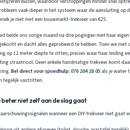
ietijzeren buizen, waardoor verstoppingen minder snel optre
probleem vaak dieper in het systeem waar de aansluiting op 
ereik je niet met een bouwmarkt-trekveer van €25.
Zuid belde ons vorige maand na drie pogingen met haar eigen 
gekocht en dacht alles geprobeerd te hebben. Toen we met 
ng op 12 meter diepte te zitten, precies waar haar leiding e
ting straatriool. Geen enkele handmatige trekveer komt da
aring.
Bel direct voor spoedhulp:
076 204 28 05
als je water 
tegelijk vastzitten.
 beter niet zelf aan de slag gaat
e waarschuwingssignalen wanneer een DIY-trekveer niet gaat w
oog uit andere afvoeren (toilet, douche, wastafel tegelijk)