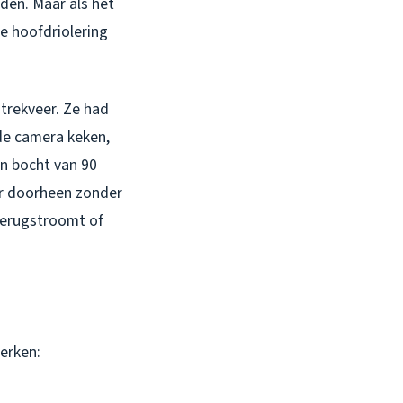
den. Maar als het
de hoofdriolering
trekveer. Ze had
de camera keken,
en bocht van 90
ar doorheen zonder
terugstroomt of
erken: