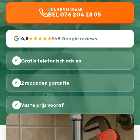
NU BEREIKBAAR
BEL 076 204 28 05
4,8
★★★★★
568 Google reviews
✓
Gratis telefonisch advies
✓
2 maanden garantie
✓
Vaste prijs vooraf