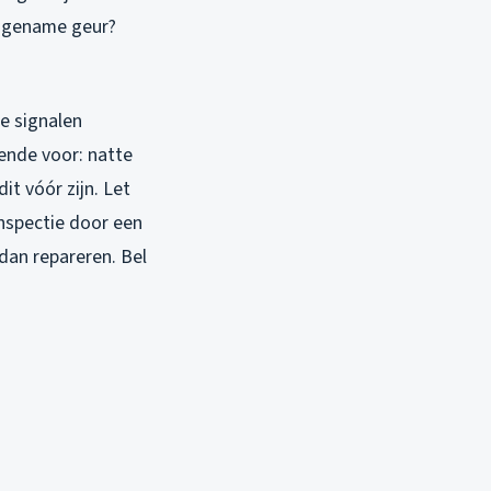
angename geur?
ze signalen
lende voor: natte
it vóór zijn. Let
 inspectie door een
an repareren. Bel