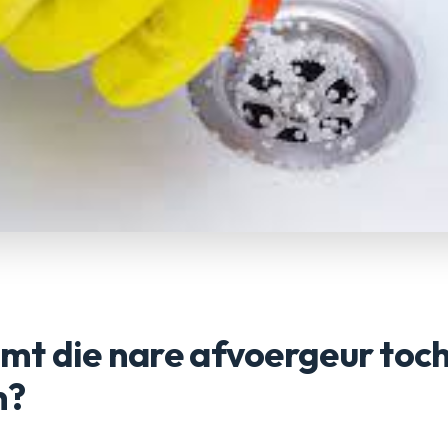
mt die nare afvoergeur toc
n?