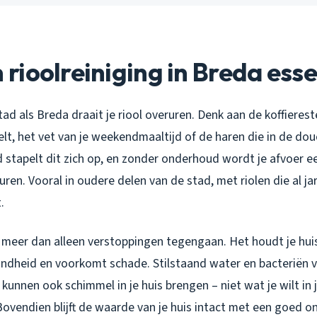
ioolreiniging in Breda essen
ad als Breda draait je riool overuren. Denk aan de koffiereste
t, het vet van je weekendmaaltijd of de haren die in de dou
d stapelt dit zich op, en zonder onderhoud wordt je afvoer 
en. Vooral in oudere delen van de stad, met riolen die al ja
.
et meer dan alleen verstoppingen tegengaan. Het houdt je hu
ndheid en voorkomt schade. Stilstaand water en bacteriën 
 kunnen ook schimmel in je huis brengen – niet wat je wilt in 
ovendien blijft de waarde van je huis intact met een goed o