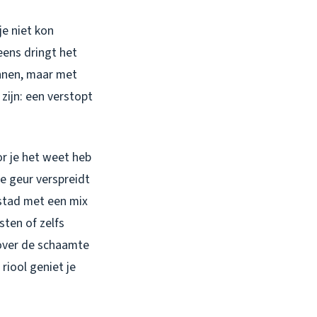
e niet kon
eens dringt het
ennen, maar met
zijn: een verstopt
or je het weet heb
e geur verspreidt
 stad met een mix
sten of zelfs
 over de schaamte
riool geniet je