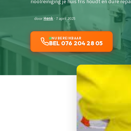
rioolreiniging je huis fris houdt en dure re
door
Henk
· 7 april 2025
NU BEREIKBAAR
BEL 076 204 28 05