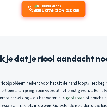
NU BEREIKBAAR
BEL 076 204 28 05
 je dat je riool aandacht no
n rioolprobleem herkent voor het uit de hand loopt? Het begi
 alert bent, kun je ingrijpen voordat het ernstig wordt. Een af
eerste aanwijzing – als het water in je
gootsteen
of douche ni
 waarschijnlijk iets in de weg. Gorgelende geluiden uit je lei