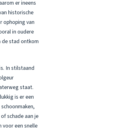
waarom er ineens
van historische
or ophoping van
Vooral in oudere
an de stad ontkom
s. In stilstaand
olgeur
waterweg staat.
lukkig is er een
en schoonmaken,
of schade aan je
n voor een snelle