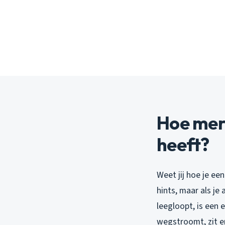
Hoe merk
heeft?
Weet jij hoe je ee
hints, maar als je
leegloopt, is een 
wegstroomt, zit er