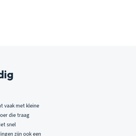
dig
nt vaak met kleine
voer die traag
et snel
dingen zijn ook een