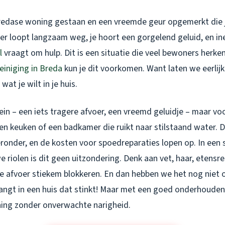
 Bredase woning gestaan en een vreemde geur opgemerkt die j
er loopt langzaam weg, je hoort een gorgelend geluid, en in
l
vraagt om hulp. Dit is een situatie die veel bewoners herk
einiging in Breda
kun je dit voorkomen. Want laten we eerlijk 
 wat je wilt in je huis.
ein – een iets tragere afvoer, een vreemd geluidje – maar vo
en keuken of een badkamer die ruikt naar stilstaand water. D
dt eronder, en de kosten voor spoedreparaties lopen op. In een
 riolen is dit geen uitzondering. Denk aan vet, haar, etensre
e afvoer stiekem blokkeren. En dan hebben we het nog niet
angt in een huis dat stinkt! Maar met een goed onderhouden 
ning zonder onverwachte narigheid.