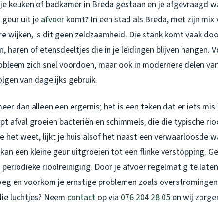
n je keuken of badkamer in Breda gestaan en je afgevraagd 
geur uit je
afvoer
komt? In een stad als Breda, met zijn mix 
e wijken, is dit geen zeldzaamheid. Die stank komt vaak do
n, haren of etensdeeltjes die in je leidingen blijven hangen. 
robleem zich snel voordoen, maar ook in modernere delen v
olgen van dagelijks gebruik.
meer dan alleen een ergernis; het is een teken dat er iets mis i
t afval groeien bacteriën en schimmels, die die typische rio
e het weet, lijkt je huis alsof het naast een verwaarloosde 
 kan een kleine geur uitgroeien tot een flinke verstopping. Ge
 periodieke rioolreiniging. Door je afvoer regelmatig te lat
weg en voorkom je ernstige problemen zoals overstromingen 
n die luchtjes? Neem
contact
op via
076 204 28 05
en wij zorge