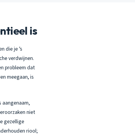
tieel is
n die je ’s
che verdwijnen.
een probleem dat
ren meegaan, is
is aangenaam,
veroorzaken niet
je gezellige
nderhouden riool;