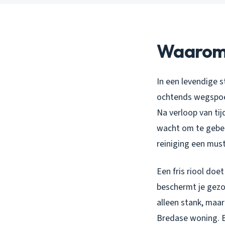
Waarom r
In een levendige st
ochtends wegspoel
Na verloop van tij
wacht om te gebeur
reiniging een must
Een fris riool do
beschermt je gezo
alleen stank, maar
Bredase woning. B